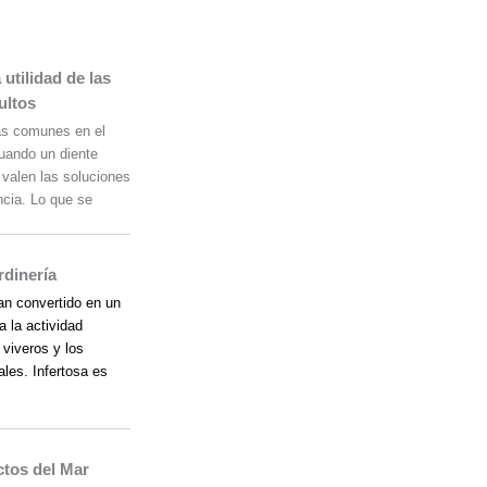
utilidad de las
ultos
ás comunes en el
uando un diente
 valen las soluciones
ncia. Lo que se
rdinería
an convertido en un
 la actividad
 viveros y los
les. Infertosa es
tos del Mar