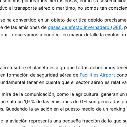
o solemos plantearnos ciertas cosas, como su sostenibilid
elativo al transporte aéreo o marítimo, no somos tan consc
ón se ha convertido en un objeto de crítica debido precis
te de las emisiones de
gases de efecto invernadero (GEI)
, 
e, por lo que vamos a conocer en mayor detalle la evolución
co aéreo sobre el planeta es algo que todos deberíamos ten
s en formación de seguridad aérea de
Facilities Airport
conoc
undamental tener en cuenta que el sector aéreo es relativ
e mira de la comunicación, como la agricultura, generan u
, tan solo un 1,9 % de las emisiones de GEI son generadas po
tes. Quedando la aviación en el puesto medio de un ranking
de la aviación representa una pequeña fracción de lo que s