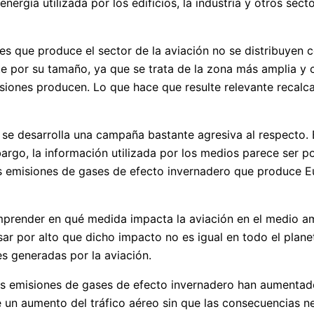
 energía utilizada por los edificios, la industria y otros s
s que produce el sector de la aviación no se distribuyen c
 por su tamaño, ya que se trata de la zona más amplia y c
iones producen. Lo que hace que resulte relevante recalca
a se desarrolla una campaña bastante agresiva al respecto.
rgo, la información utilizada por los medios parece ser poc
as emisiones de gases de efecto invernadero que produce Eu
render en qué medida impacta la aviación en el medio amb
r por alto que dicho impacto no es igual en todo el planet
s generadas por la aviación.
s emisiones de gases de efecto invernadero han aumentado
se un aumento del tráfico aéreo sin que las consecuencias 