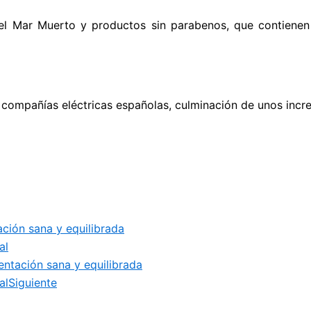
el Mar Muerto y productos sin parabenos, que contienen
las compañías eléctricas españolas, culminación de unos in
ación sana y equilibrada
al
entación sana y equilibrada
al
Siguiente