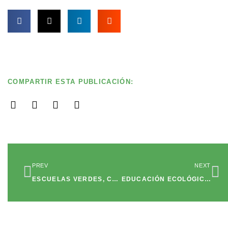
COMPARTIR ESTA PUBLICACIÓN:
Ant
Si
PREV
NEXT
ESCUELAS VERDES, CONCIENCIANDO DESDE LA INFANCIA
EDUCACIÓN ECOLÓGICA PARA TUS HIJOS