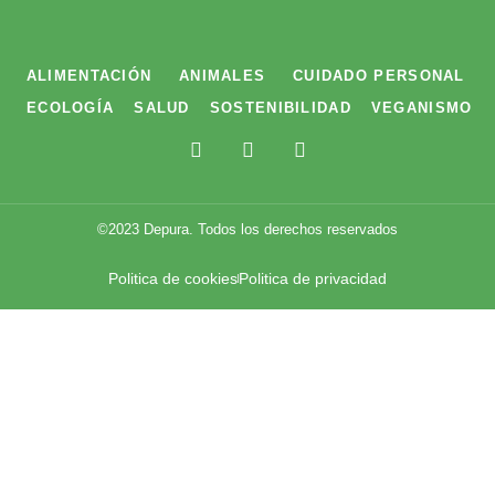
ALIMENTACIÓN
ANIMALES
CUIDADO PERSONAL
ECOLOGÍA
SALUD
SOSTENIBILIDAD
VEGANISMO
F
T
I
a
w
n
c
i
s
e
t
t
b
t
a
©2023 Depura. Todos los derechos reservados
o
e
g
o
r
r
Politica de cookies
Politica de privacidad
k
a
m