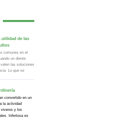
utilidad de las
ultos
ás comunes en el
uando un diente
 valen las soluciones
ncia. Lo que se
rdinería
an convertido en un
 la actividad
 viveros y los
les. Infertosa es