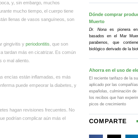
boca, y, sin embargo, muchos
durante mucho tiempo, el cuerpo tiene
Dónde comprar produc
están llenas de vasos sanguíneos, son
Muerto
Dr. Nona
es pionera en 
basados en el Mar Muer
parabenos, que contie
 gingivitis y
periodontitis
, que son
biológico derivado de la bi
oca tardan más en cicatrizar. Es común
 o mal aliento.
Ahorra en el uso de e
 las encías están inflamadas, es más
El reciente tarifazo de la su
aplicado por las compañías
 enferma puede empeorar la diabetes, y
españolas, culminación de
los recibos que han experi
picos de crecimiento
betes hagan revisiones frecuentes. No
s que podrían complicar aún más el
COMPARTE