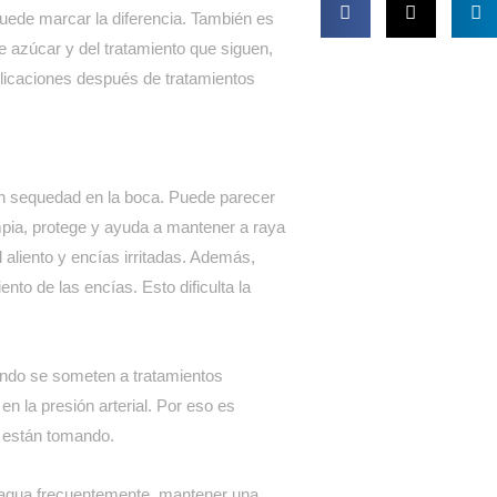
puede marcar la diferencia. También es
e azúcar y del tratamiento que siguen,
plicaciones después de tratamientos
can sequedad en la boca. Puede parecer
impia, protege y ayuda a mantener a raya
l aliento y encías irritadas. Además,
to de las encías. Esto dificulta la
ando se someten a tratamientos
en la presión arterial. Por eso es
e están tomando.
r agua frecuentemente, mantener una