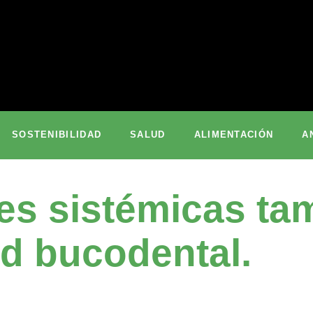
SOSTENIBILIDAD
SALUD
ALIMENTACIÓN
A
es sistémicas ta
ud bucodental.