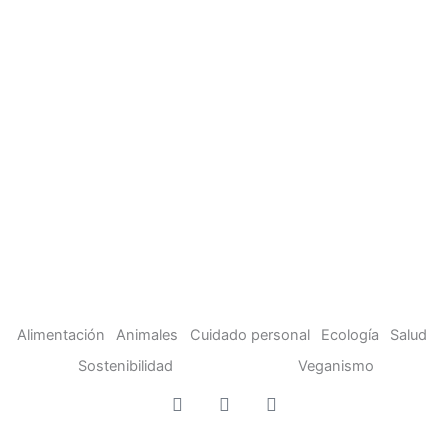
Alimentación
Animales
Cuidado personal
Ecología
Salud
Sostenibilidad
Veganismo
F
T
I
a
w
n
c
i
s