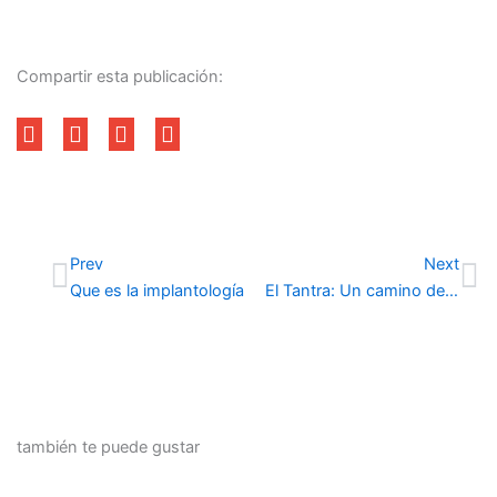
Compartir esta publicación:
Ant
Si
Prev
Next
Que es la implantología
El Tantra: Un camino de regreso a ti mismo
también te puede gustar