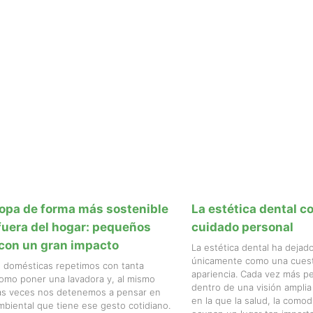
ropa de forma más sostenible
La estética dental 
fuera del hogar: pequeños
cuidado personal
con un gran impacto
La estética dental ha deja
únicamente como una cuesti
s domésticas repetimos con tanta
apariencia. Cada vez más pe
omo poner una lavadora y, al mismo
dentro de una visión amplia
as veces nos detenemos a pensar en
en la que la salud, la comod
mbiental que tiene ese gesto cotidiano.