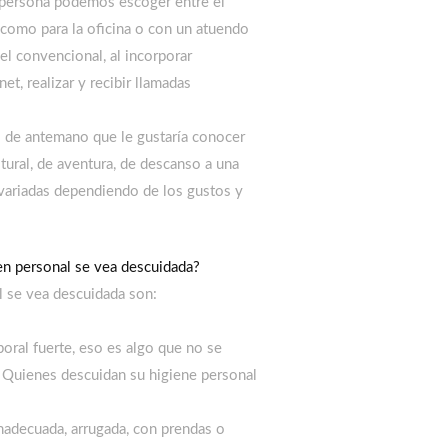
a persona podemos escoger entre el
 como para la oficina o con un atuendo
l convencional, al incorporar
et, realizar y recibir llamadas
 de antemano que le gustaría conocer
ltural, de aventura, de descanso a una
 variadas dependiendo de los gustos y
n personal se vea descuidada?
l se vea descuidada son:
poral fuerte, eso es algo que no se
o. Quienes descuidan su higiene personal
nadecuada, arrugada, con prendas o