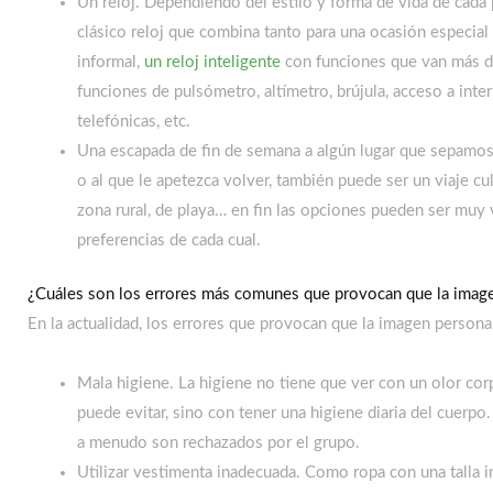
Un reloj. Dependiendo del estilo y forma de vida de cad
clásico reloj que combina tanto para una ocasión especial
informal,
un reloj inteligente
con funciones que van más de
funciones de pulsómetro, altímetro, brújula, acceso a intern
telefónicas, etc.
Una escapada de fin de semana a algún lugar que sepamos
o al que le apetezca volver, también puede ser un viaje cu
zona rural, de playa… en fin las opciones pueden ser muy
preferencias de cada cual.
¿Cuáles son los errores más comunes que provocan que la image
En la actualidad, los errores que provocan que la imagen persona
Mala higiene. La higiene no tiene que ver con un olor cor
puede evitar, sino con tener una higiene diaria del cuerp
a menudo son rechazados por el grupo.
Utilizar vestimenta inadecuada. Como ropa con una talla i