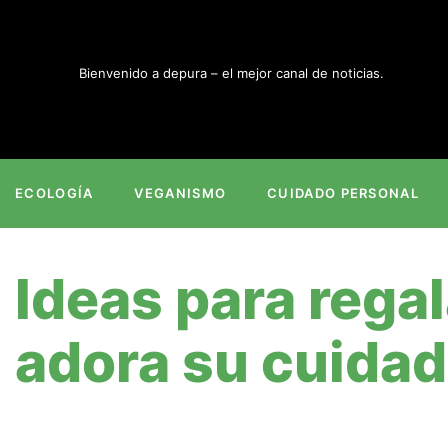
Ir
al
contenido
Bienvenido a depura – el mejor canal de noticias.
ECOLOGÍA
VEGANISMO
CUIDADO PERSONAL
Ideas para rega
adora su cuidad