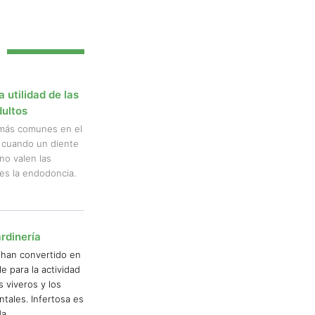
 utilidad de las
dultos
 más comunes en el
 cuando un diente
no valen las
 es la endodoncia.
rdinería
 han convertido en
 para la actividad
s viveros y los
tales. Infertosa es
da