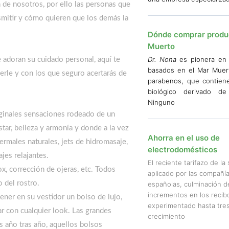
de nosotros, por ello las personas que
mitir y cómo quieren que los demás la
Dónde comprar produ
Muerto
Dr. Nona
es pionera en 
e adoran su cuidado personal, aquí te
basados en el Mar Muer
erle y con los que seguro acertarás de
parabenos, que contie
biológico derivado de 
Ninguno
iginales sensaciones rodeado de un
star, belleza y armonía y donde a la vez
Ahorra en el uso de
termales naturales, jets de hidromasaje,
electrodomésticos
jes relajantes.
El reciente tarifazo de la 
x, corrección de ojeras, etc. Todos
aplicado por las compañía
o del rostro.
españolas, culminación d
incrementos en los recib
tener en su vestidor un bolso de lujo,
experimentado hasta tres
 con cualquier look. Las grandes
crecimiento
s año tras año, aquellos bolsos