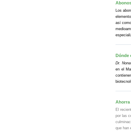
Abonos 
Los abon
elemento 
así como 
medioamb
especial
Dónde 
Dr. Nona
en el Ma
contiene
biotecno
Ahorra 
El recien
por las 
culminac
que han 