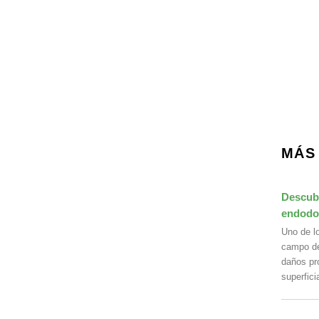
MÁS
Descubr
endodon
Uno de l
campo de
daños pr
superfici