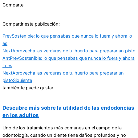
Comparte
Compartir esta publicación:
Prev
Sostenible: lo que pensabas que nunca lo fuera y ahora lo
es
Next
Aprovecha las verduras de tu huerto para preparar un pisto
Ant
Prev
Sostenible: lo que pensabas que nunca lo fuera y ahora
lo es
Next
Aprovecha las verduras de tu huerto para preparar un
pisto
Siguiente
también te puede gustar
Descubre más sobre la utilidad de las endodoncias
en los adultos
Uno de los tratamientos más comunes en el campo de la
odontología, cuando un diente tiene daños profundos y no