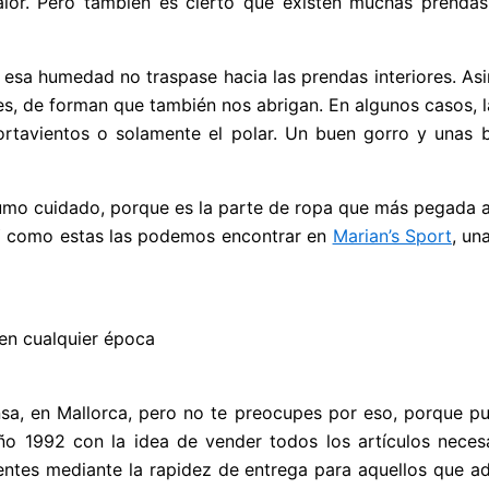
calor. Pero también es cierto que existen muchas prend
 esa humedad no traspase hacia las prendas interiores. As
s, de forman que también nos abrigan. En algunos casos, l
rtavientos o solamente el polar. Un buen gorro y unas
mo cuidado, porque es la parte de ropa que más pegada al
 Y como estas las podemos encontrar en
Marian’s Sport
, un
 en cualquier época
nsa, en Mallorca, pero no te preocupes por eso, porque p
o 1992 con la idea de vender todos los artículos necesar
ntes mediante la rapidez de entrega para aquellos que adqu