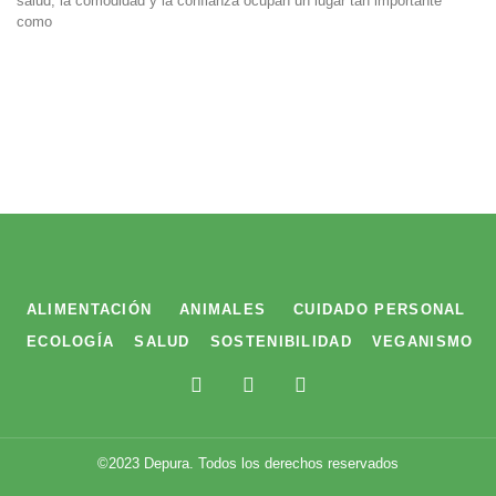
salud, la comodidad y la confianza ocupan un lugar tan importante
como
ALIMENTACIÓN
ANIMALES
CUIDADO PERSONAL
ECOLOGÍA
SALUD
SOSTENIBILIDAD
VEGANISMO
F
T
I
a
w
n
c
i
s
e
t
t
b
t
a
©2023 Depura. Todos los derechos reservados
o
e
g