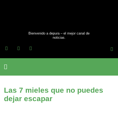
Ir
al
contenido
Bienvenido a depura – el mejor canal de
noticias.
F
T
I
a
w
n
c
i
s
e
t
t
b
t
a
o
e
g
Cuidado Personal
o
r
r
k
a
m
Las 7 mieles que no puedes
dejar escapar