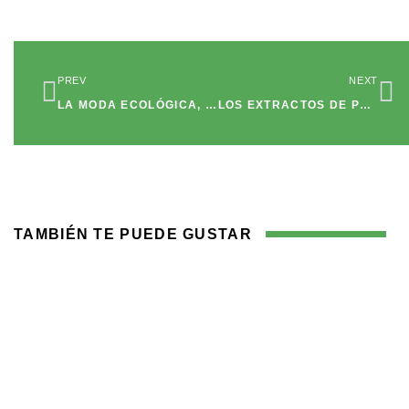
PREV
NEXT
LA MODA ECOLÓGICA, UNA ALTERNATIVA QUE RESPETA NUESTRO MEDIO AMBIENTE
LOS EXTRACTOS DE PLANTAS Y SU ÉXITO
TAMBIÉN TE PUEDE GUSTAR