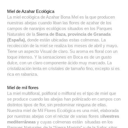
Miel de Azahar Ecológica
La miel ecológica de Azahar Bona Mel es la que producen
nuestras abejas cuando liban las flores de azahar de los
campos de naranjos ecológicos situados en los Parques
Naturales de la
Sierra de Baza, provincia de Granada
(España),
donde están ubicadas estas colmenas. La
recolección de la miel se realiza los meses de abril y mayo.
Tiene un aspecto Visual de claro. Su aroma es floral con un
toque intenso. Y la sensaciones en Boca es de un gusto
dulce, con un claro componente ácido muy marcado. La
cristalización lenta en cristales de tamaño fino, excepto si es
rica en rabaniza.
Miel de mil flores
La miel multifloral, polifloral o milfloral es el tipo de miel que
se produce cuando las abejas han polinizado en campos con
distintos tipos de flor, sin predominar ninguna de ellas.
Nuestra miel de Mil Flores Ecológica es una miel, elaborada
por nuestras abejas con el néctar de varias flores s
ilvestres
mediterráneas
y cuyas colmenas están situadas en los
Parques Naturales de la “Sierra Mariola” y de la Safor, sitos