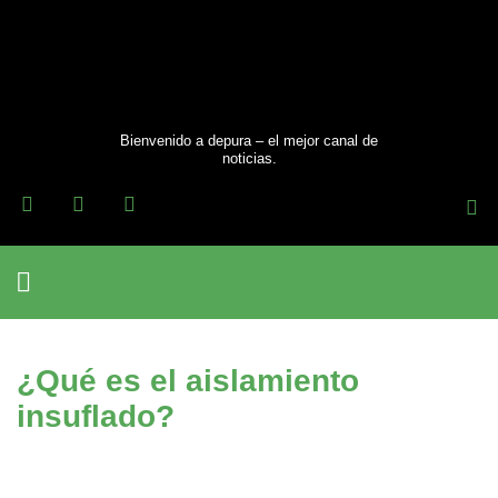
Ir
al
contenido
Bienvenido a depura – el mejor canal de
noticias.
F
T
I
a
w
n
c
i
s
e
t
t
b
t
a
o
e
g
Cuidado Personal
o
r
r
k
a
m
¿Qué es el aislamiento
insuflado?