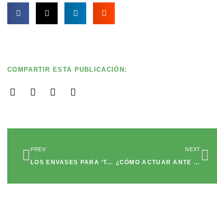
COMPARTIR ESTA PUBLICACIÓN:
Ant
Si
PREV
NEXT
LOS ENVASES PARA ‘TAKEAWAY’, CLAVES EN EL CUIDADO DE NUESTRA TIERRA
¿CÓMO ACTUAR ANTE LA REBELDÍA DE LOS ADOLESCENTES?