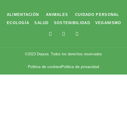
ALIMENTACIÓN
ANIMALES
CUIDADO PERSONAL
ECOLOGÍA
SALUD
SOSTENIBILIDAD
VEGANISMO
F
T
I
a
w
n
c
i
s
e
t
t
b
t
a
©2023 Depura. Todos los derechos reservados
o
e
g
o
r
r
Politica de cookies
Politica de privacidad
k
a
m