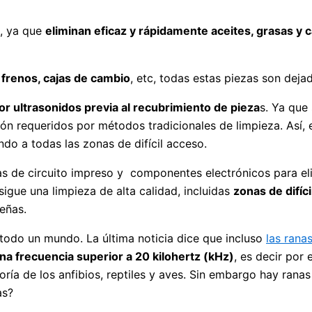
n, ya que
eliminan eficaz y rápidamente aceites, grasas y c
, frenos, cajas de cambio
, etc, todas estas piezas son dej
or ultrasonidos previa al recubrimiento de pieza
s. Ya que
ión requeridos por métodos tradicionales de limpieza. Así, e
ndo a todas las zonas de difícil acceso.
cas de circuito impreso y componentes electrónicos para el
igue una limpieza de alta calidad, incluidas
zonas de difíc
eñas.
todo un mundo. La última noticia dice que incluso
las rana
na frecuencia superior a 20 kilohertz (kHz)
, es decir por
ría de los anfibios, reptiles y aves. Sin embargo hay rana
as?